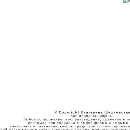
© Copyright:Екатерина Шушковска
Все права защищены.
Любое копирование, воспроизведение, хранение в 
системах или передача в любой форме и любыми 
электронным, механическим, посредством фотокопировани
бой части данного сайта запрещено без письменного разрешени