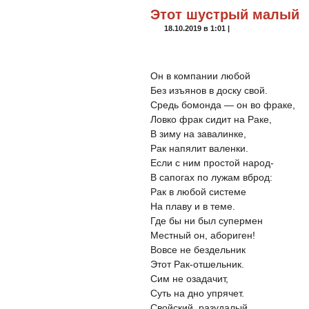
Этот шустрый малый
18.10.2019 в 1:01 |
Он в компании любой
Без изъянов в доску свой.
Средь бомонда — он во фраке,
Ловко фрак сидит на Раке,
В зиму на завалинке,
Рак напялит валенки.
Если с ним простой народ-
В сапогах по лужам вброд:
Рак в любой системе
На плаву и в теме.
Где бы ни был супермен
Местный он, абориген!
Вовсе не бездельник
Этот Рак-отшельник.
Сим не озадачит,
Суть на дно упрячет.
Свойский, разудалый