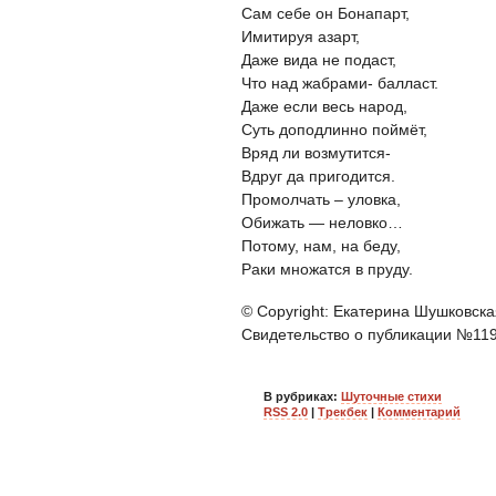
Сам себе он Бонапарт,
Имитируя азарт,
Даже вида не подаст,
Что над жабрами- балласт.
Даже если весь народ,
Суть доподлинно поймёт,
Вряд ли возмутится-
Вдруг да пригодится.
Промолчать – уловка,
Обижать — неловко…
Потому, нам, на беду,
Раки множатся в пруду.
© Copyright: Екатерина Шушковска
Свидетельство о публикации №11
В рубриках:
Шуточные стихи
RSS 2.0
|
Трекбек
|
Комментарий