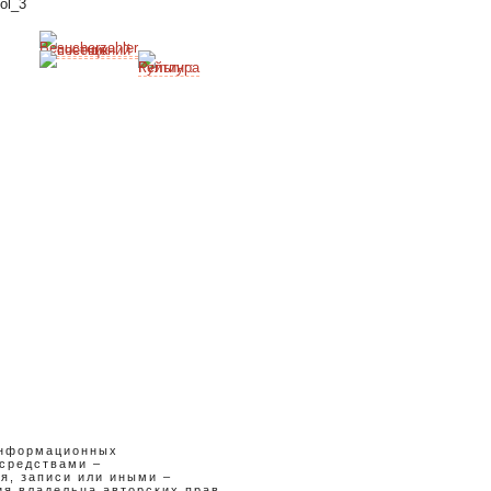
я
информационных
средствами –
я, записи или иными –
я владельца авторских прав.