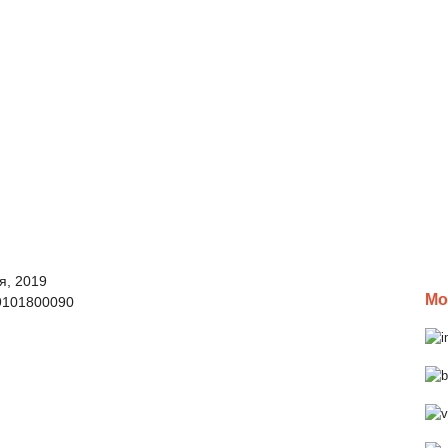
я, 2019
Мо
9101800090