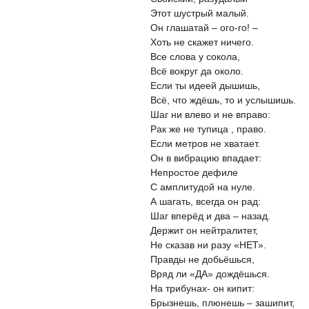
Этот шустрый малый.
Он глашатай – ого-го! –
Хоть не скажет ничего.
Все слова у сокола,
Всё вокруг да около.
Если ты идеей дышишь,
Всё, что ждёшь, то и услышишь.
Шаг ни влево и не вправо:
Рак же не тупица , право.
Если метров не хватает.
Он в вибрацию впадает:
Непростое дефиле
С амплитудой на нуле.
А шагать, всегда он рад:
Шаг вперёд и два – назад.
Держит он нейтралитет,
Не сказав ни разу «НЕТ».
Правды не добьёшься,
Вряд ли «ДА» дождёшься.
На трибунах- он кипит:
Брызнешь, плюнешь – зашипит,