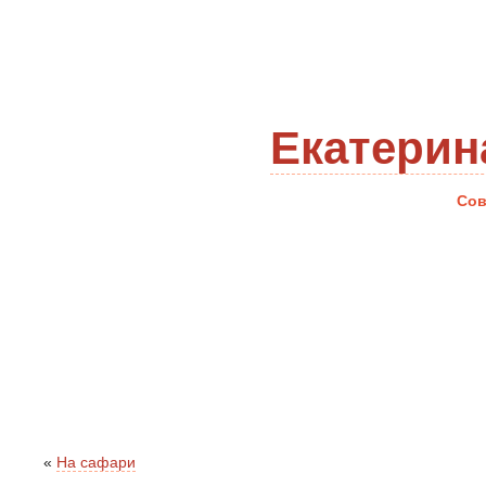
Екатерин
Сов
«
На сафари