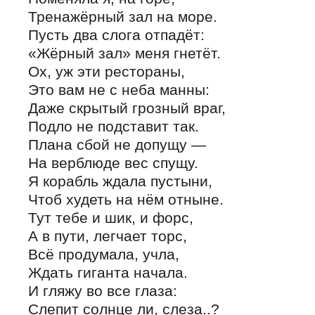
Тренажёрный зал на море.
Пусть два слога отпадёт:
«Жёрный зал» меня гнетёт.
Ох, уж эти рестораны,
Это вам не с неба манны:
Даже скрытый грозный враг,
Подло не подставит так.
Плана сбой не допущу —
На верблюде вес спущу.
Я корабль ждала пустыни,
Чтоб худеть на нём отныне.
Тут тебе и шик, и форс,
А в пути, легчает торс,
Всё продумала, учла,
Ждать гиганта начала.
И гляжу во все глаза:
Слепит солнце ли, слеза..?