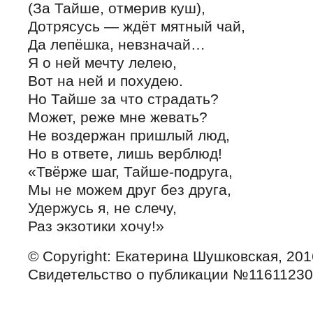
(За Тайше, отмерив куш),
Дотрясусь — ждёт мятный чай,
Да лепёшка, невзначай…
Я о ней мечту лелею,
Вот на ней и похудею.
Но Тайше за что страдать?
Может, реже мне жевать?
Не воздержан пришлый люд,
Но в ответе, лишь верблюд!
«Твёрже шаг, Тайше-подруга,
Мы не можем друг без друга,
Удержусь я, не слечу,
Раз экзотики хочу!»
© Copyright: Екатерина Шушковская, 201
Свидетельство о публикации №1161123