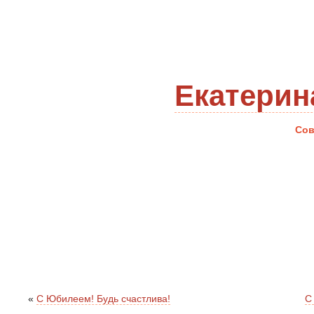
Екатерин
Сов
«
С Юбилеем! Будь счастлива!
С