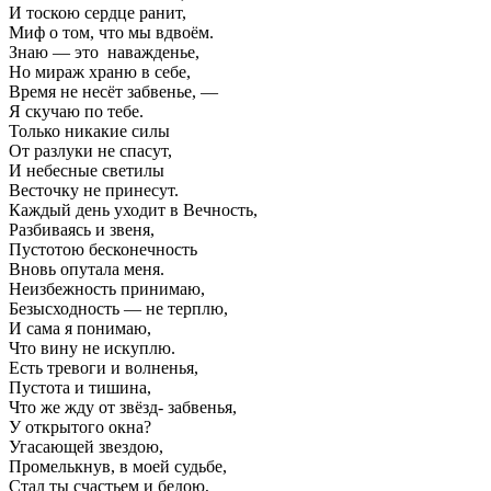
И тоскою сердце ранит,
Миф о том, что мы вдвоём.
Знаю — это наважденье,
Но мираж храню в себе,
Время не несёт забвенье, —
Я скучаю по тебе.
Только никакие силы
От разлуки не спасут,
И небесные светилы
Весточку не принесут.
Каждый день уходит в Вечность,
Разбиваясь и звеня,
Пустотою бесконечность
Вновь опутала меня.
Неизбежность принимаю,
Безысходность — не терплю,
И сама я понимаю,
Что вину не искуплю.
Есть тревоги и волненья,
Пустота и тишина,
Что же жду от звёзд- забвенья,
У открытого окна?
Угасающей звездою,
Промелькнув, в моей судьбе,
Стал ты счастьем и бедою,