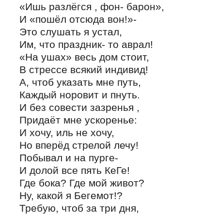
«Ишь разлёгся , фон- барон»,
И «пошёл отсюда вон!»-
Это слушать я устал,
Им, что праздник- то аврал!
«На ушах» весь дом стоит,
В стрессе всякий индивид!
А, чтоб указать мне путь,
Каждый норовит и пнуть.
И без совести зазренья ,
Придаёт мне ускоренье:
И хочу, иль не хочу,
Но вперёд стрелой лечу!
Побывал и на пурге-
И долой все пять КеГе!
Где бока? Где мой живот?
Ну, какой я Бегемот!?
Требую, чтоб за три дня,