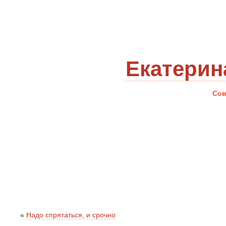
Екатерин
Сов
«
Надо спрятаться, и срочно