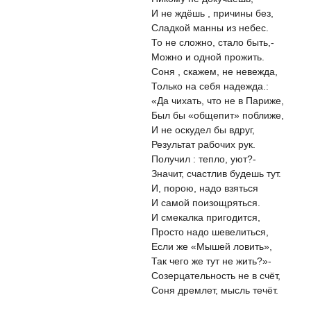
И не ждёшь , причины без,
Сладкой манны из небес.
То не сложно, стало быть,-
Можно и одной прожить.
Соня , скажем, не невежда,
Только на себя надежда.:
«Да чихать, что не в Париже,
Был бы «общепит» поближе,
И не оскудел бы вдруг,
Результат рабочих рук.
Получил : тепло, уют?-
Значит, счастлив будешь тут.
И, порою, надо взяться
И самой поизощряться.
И смекалка пригодится,
Просто надо шевелиться,
Если же «Мышей ловить»,
Так чего же тут не жить?»-
Созерцательность не в счёт,
Соня дремлет, мысль течёт.