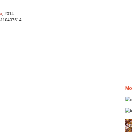
я
, 2014
4110407514
Мо