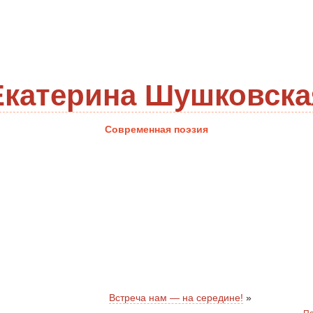
Екатерина Шушковска
Современная поэзия
Встреча нам — на середине!
»