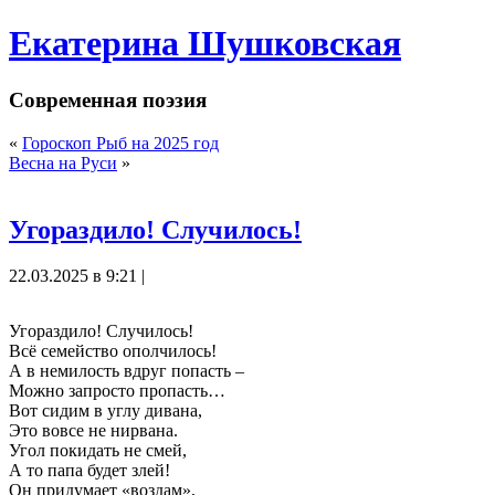
Екатерина Шушковская
Современная поэзия
«
Гороскоп Рыб на 2025 год
Весна на Руси
»
Угораздило! Случилось!
22.03.2025 в 9:21 |
Угораздило! Случилось!
Всё семейство ополчилось!
А в немилость вдруг попасть –
Можно запросто пропасть…
Вот сидим в углу дивана,
Это вовсе не нирвана.
Угол покидать не смей,
А то папа будет злей!
Он придумает «воздам»,