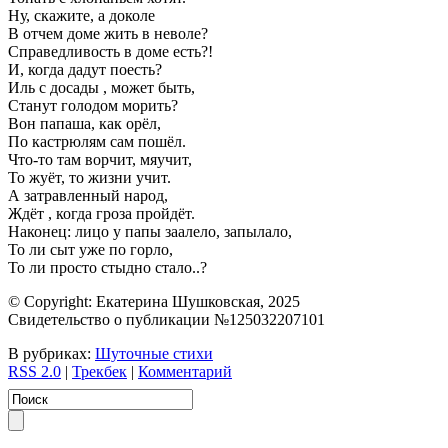
Ну, скажите, а доколе
В отчем доме жить в неволе?
Справедливость в доме есть?!
И, когда дадут поесть?
Иль с досады , может быть,
Станут голодом морить?
Вон папаша, как орёл,
По кастрюлям сам пошёл.
Что-то там ворчит, мяучит,
То жуёт, то жизни учит.
А затравленный народ,
Ждёт , когда гроза пройдёт.
Наконец: лицо у папы заалело, запылало,
То ли сыт уже по горло,
То ли просто стыдно стало..?
© Copyright: Екатерина Шушковская, 2025
Свидетельство о публикации №125032207101
В рубриках:
Шуточные стихи
RSS 2.0
|
Трекбек
|
Комментарий