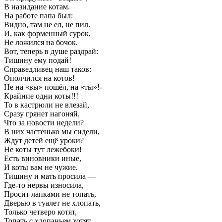
В назидание котам.
На работе папа был:
Видно, там не ел, не пил.
И, как форменный сурок,
Не ложился на бочок.
Вот, теперь в душе раздрай:
Тишину ему подай!
Справедливец наш таков:
Ополчился на котов!
Не на «вы» пошёл, на «ты»!-
Крайние одни коты!!!
То в кастрюли не влезай,
Сразу грянет нагоняй,
Что за новости недели?
В них частенько мы сидели,
Ждут детей ещё уроки?
Не коты тут лежебоки!
Есть виновники иные,
И коты вам не чужие.
Тишину и мать просила —
Где-то нервы износила,
Просит лапками не топать,
Дверью в туалет не хлопать,
Только четверо котят,
Топать с хлопаньем хотят.