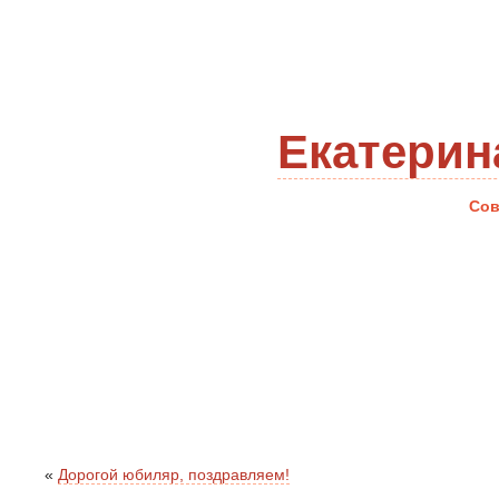
Екатерин
Сов
«
Дорогой юбиляр, поздравляем!