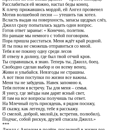
Расслабиться ей можно, настал беды конец.
К плечу прижавшись мордой, ей Ангел прозвенел
Мотив волшебной песни — утешить так хотел.
Всласть выдав на поверхность, запасы щедрых слёз,
Джилл сразу попыталась задать один вопрос.
Готов ответ заранье: « Конечно, полетим.
Но раньше мы немного с тобой поговорим.
Пора пришла расстаться. Меня ждёт край родной.
И ты пока не сможешь отправиться со мной.
Тебя я не покину одну среди лесов
И отвезу в долину, где был твой отчий кров.
Ты справишься, я знаю. Теперь ты, Джилл, боец.
Свободно сделан выбор и он всему венец.
Живи и улыбайся. Невзгоды не страшны.
А вот твои поступки по жизни все важны.
Меня ты не забудешь. Навек запомню я,
Тебя потом я встречу. Ты для меня – семья.
Я унесу, где звёзды нам дарят ясный свет,
И там на все вопросы получишь ты ответ.
На Млечный путь присядешь, я рядом посижу,
И сказку, как легенду, тебе я расскажу.
О смелой, доброй, милой,(я, встретив, полюбил),
Подчас, собой рискуя, друзей спасала Джилл.»
***
Джилл с Ангелом в полёте, последний в жизни раз.