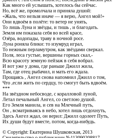
Как много ей услышать, хотелось бы сейчас.
Но, всё же, промолчала и приняла душой:
«Жаль, что нельзя иначе — я верю, Ангел мой!»
Они вдвоём в полёте: то ветер не унять,
То лишь Луна и звёзды, и тишь , и благодать.
Земля им показала себя во всей красе,
Озёра, водопады, траву в ночной росе.
Луна роняла блики: то изумруд играл,
То нежным перламутром, как звёздами сверкал.
Поля, леса густые, вершины горных скал,-
Всю красоту земную пейзаж в себя вобрал.
И вот уже у дома, где раньше Джилл жила,
Там, где отец рыбачил, и мать его ждала.
Прощаясь , Ангел снова напомнил Джилл о том,
Что ,если жить по сердцу, то смогут быть вдвоём.
***
На звёздном небосводе, с коралловой луной,
Летал печальный Ангел, со светлою душой.
Его Земля манила, и сев на Млечный путь,
Он , всматриваясь в небо, хотел лишь отдохнуть,
Здесь Ангел ждал, он верил: Джилл одолеет Путь,
Их души будут вместе, потом, когда-нибудь.
© Copyright: Екатерина Шушковская, 2013
Свидетельство о публикации №113090208817