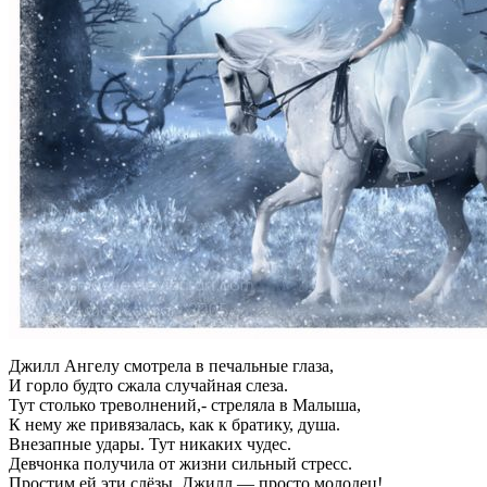
Джилл Ангелу смотрела в печальные глаза,
И горло будто сжала случайная слеза.
Тут столько треволнений,- стреляла в Малыша,
К нему же привязалась, как к братику, душа.
Внезапные удары. Тут никаких чудес.
Девчонка получила от жизни сильный стресс.
Простим ей эти слёзы. Джилл — просто молодец!