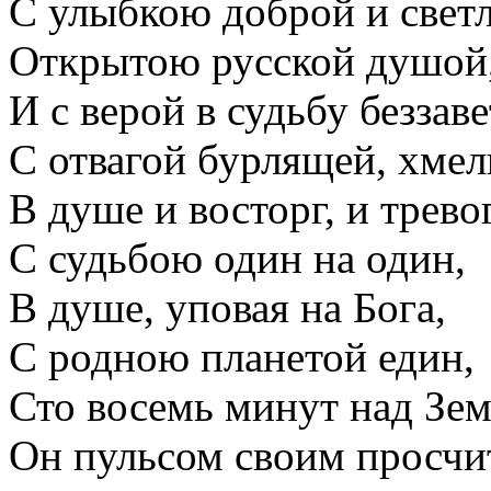
С улыбкою доброй и светл
Открытою русской душой
И с верой в судьбу беззав
С отвагой бурлящей, хмел
В душе и восторг, и трево
С судьбою один на один,
В душе, уповая на Бога,
С родною планетой един,
Сто восемь минут над Зе
Он пульсом своим просчи