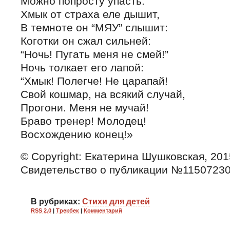
Можно попросту упасть.
Хмык от страха еле дышит,
В темноте он “МЯУ” слышит:
Коготки он сжал сильней:
“Ночь! Пугать меня не смей!”
Ночь толкает его лапой:
“Хмык! Полегче! Не царапай!
Свой кошмар, на всякий случай,
Прогони. Меня не мучай!
Браво тренер! Молодец!
Восхождению конец!»
© Copyright: Екатерина Шушковская, 201
Свидетельство о публикации №1150723
В рубриках:
Стихи для детей
RSS 2.0
|
Трекбек
|
Комментарий