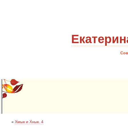
Екатерин
Сов
«
Хмык и Хнык. 4