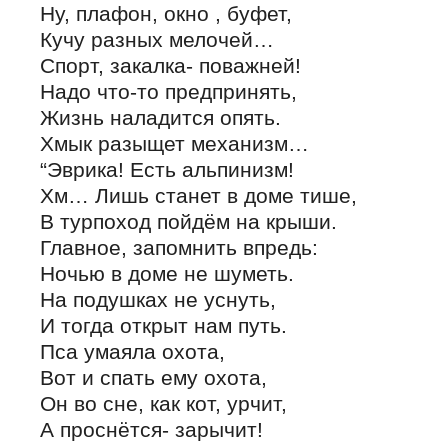
Ну, плафон, окно , буфет,
Кучу разных мелочей…
Спорт, закалка- поважней!
Надо что-то предпринять,
Жизнь наладится опять.
Хмык разыщет механизм…
“Эврика! Есть альпинизм!
Хм… Лишь станет в доме тише,
В турпоход пойдём на крыши.
Главное, запомнить впредь:
Ночью в доме не шуметь.
На подушках не уснуть,
И тогда открыт нам путь.
Пса умаяла охота,
Вот и спать ему охота,
Он во сне, как кот, урчит,
А проснётся- зарычит!