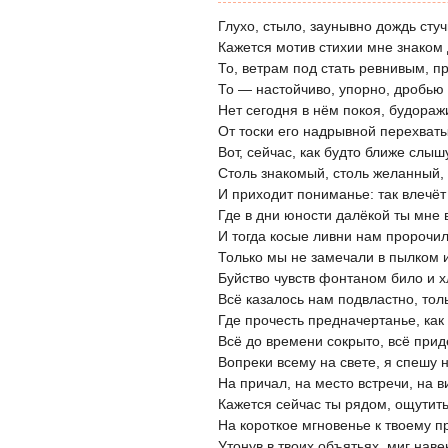
Глухо, стыло, заунывно дождь стуч
Кажется мотив стихии мне знаком
То, ветрам под стать ревнивым, п
То — настойчиво, упорно, дробью 
Нет сегодня в нём покоя, будоражи
От тоски его надрывной перехваты
Вот, сейчас, как будто ближе слыш
Столь знакомый, столь желанный,
И приходит пониманье: так влечёт 
Где в дни юности далёкой ты мне 
И тогда косые ливни нам пророчил
Только мы не замечали в пылком 
Буйство чувств фонтаном било и х
Всё казалось нам подвластно, тол
Где прочесть предначертанье, как
Всё до времени сокрыто, всё придё
Вопреки всему на свете, я спешу н
На причал, на место встречи, на в
Кажется сейчас ты рядом, ощутить
На короткое мгновенье к твоему п
Утонув в твоих объятьях, миг наве