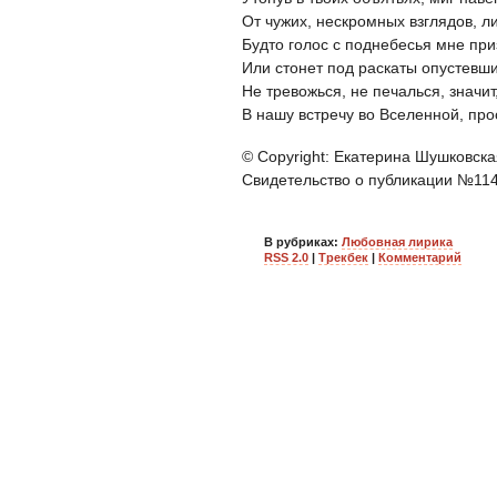
От чужих, нескромных взглядов, ли
Будто голос с поднебесья мне при
Или стонет под раскаты опустевш
Не тревожься, не печалься, значит
В нашу встречу во Вселенной, прос
© Copyright: Екатерина Шушковска
Свидетельство о публикации №11
В рубриках:
Любовная лирика
RSS 2.0
|
Трекбек
|
Комментарий