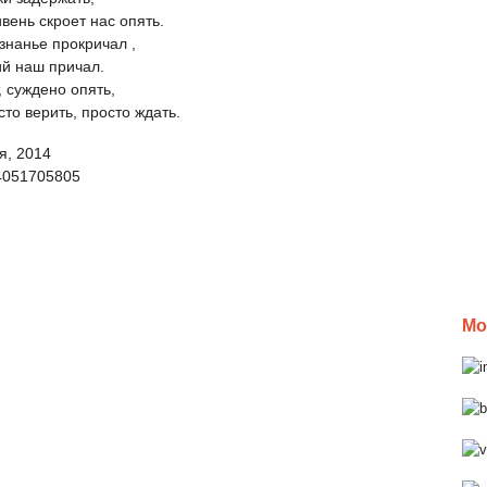
вень скроет нас опять.
знанье прокричал ,
ий наш причал.
, суждено опять,
то верить, просто ждать.
я, 2014
4051705805
Мо