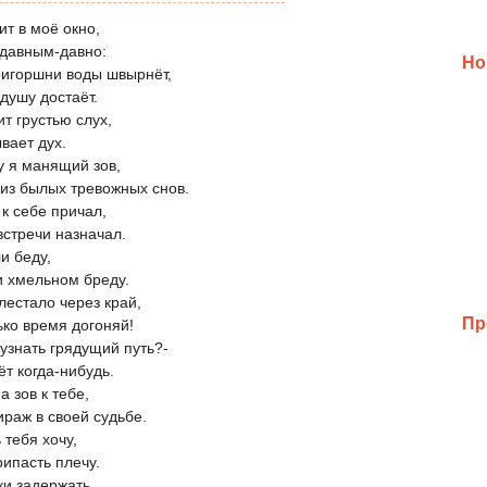
ит в моё окно,
 давным-давно:
Но
ригоршни воды швырнёт,
душу достаёт.
т грустью слух,
вает дух.
у я манящий зов,
 из былых тревожных снов.
к себе причал,
встречи назначал.
и беду,
и хмельном бреду.
лестало через край,
Пр
ько время догоняй!
 узнать грядущий путь?-
т когда-нибудь.
а зов к тебе,
ираж в своей судьбе.
 тебя хочу,
рипасть плечу.
ки задержать,