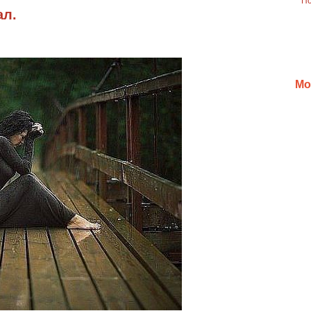
ал.
Мо