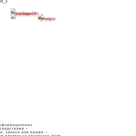
я
информационных
средствами –
я, записи или иными –
я владельца авторских прав.