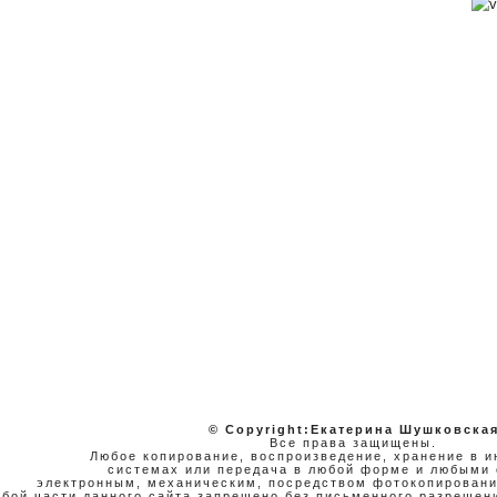
© Copyright:Екатерина Шушковска
Все права защищены.
Любое копирование, воспроизведение, хранение в 
системах или передача в любой форме и любыми 
электронным, механическим, посредством фотокопировани
бой части данного сайта запрещено без письменного разрешени