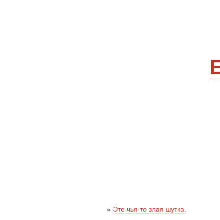
«
Это чья-то злая шутка.