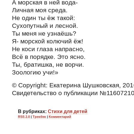
А морская в ней вода-
Личная моя среда.
Не один ты ёж такой:
Сухопутный и лесной.
Ты меня не узнаёшь?
Я- морской колючий ёж!
Не коси глаза напрасно,
Всё в порядке. Это ясно.
Ты, братишка, не ворчи.
Зоологию учи!»
© Copyright: Екатерина Шушковская, 201
Свидетельство о публикации №1160721
В рубриках:
Стихи для детей
RSS 2.0
|
Трекбек
|
Комментарий