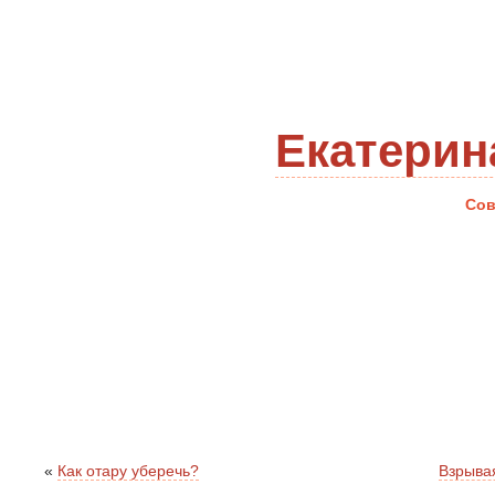
Екатерин
Сов
«
Как отару уберечь?
Взрыва