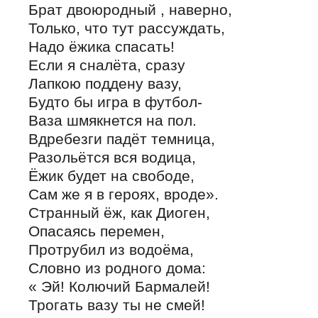
Брат двоюродный , наверно,
Только, что тут рассуждать,
Надо ёжика спасать!
Если я сналёта, сразу
Лапкою поддену вазу,
Будто бы игра в футбол-
Ваза шмякнется на пол.
Вдребезги падёт темница,
Разольётся вся водица,
Ёжик будет на свободе,
Сам же я в героях, вроде».
Странный ёж, как Диоген,
Опасаясь перемен,
Протрубил из водоёма,
Словно из родного дома:
« Эй! Колючий Бармалей!
Трогать вазу ты не смей!