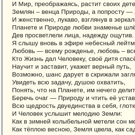
И Мир, преображаясь, растит своих дете
Землян – венца Природы, а попросту —
И женственно, лукаво, взглянув в зеркал
Планете и Природе любви знаменье шлё
Дев просветлели лица, надежду ощутив.
Я слышу вновь в эфире небесный лейтм
Любовь — всему рожденье, любовь – все
Кто Жизнь дал Человеку, своё дитя спасё
Научит и заставит, укажет верный путь,
Возможно, шанс дарует в скрижали загл
Увидеть всю задачу, душою охватить,
Понять, что на Планете, им нечего делит
Беречь очаг — Природу и чтить её устав
Всю щедрость двуединства в себя, глотк
И Человек услышит мелодию Земли:
Как в зимней колыбельной метели сон м
Как тёплою весною, Земля цвела, как са